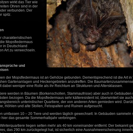
itzen wirkt das Tier wie
breiten Ohren sind in der
ander verbunden. Der
r spitz.
en
r charakteristischen
 die Mopsfledermaus
er in Deutschland
 Art zu verwechseln.
ansprüche und
eisen
n der Mopsfledermaus ist an Gehölze gebunden. Dementsprechend ist die Art in
ahen Gartenanlagen und Heckengebieten anzutreffen. Die Baumartenzusammense
lt dabei weniger eine Rolle als ihr Reichtum an Strukturen und Altersklassen.
ere werden in Bäumen (Borkenschollen, Stammaufrisse) aber auch in Gebäuden
ten bezogen. Da die Mopsfledermaus sehr kälteresistent ist, überwintert sie auch
gangsbereich unterirdischer Quartiere, der von anderen Arten gemieden wird. Darü
, Höhlen und alte Stollen, Felsspalten und Ruinen aufgesucht.
 umfassen 10 – 20 Tiere und werden täglich gewechselt. In Gebäuden sammeln s
ie hier das gesamte Sommerhalbjahr verbringen.
interquartiere liegen selten mehr als 40 km voneinander entfernt. Der bekannt 
eres, das 290 km zurückgelegt hat, ist sicherlich eine Ausnahmeerscheinung innerh