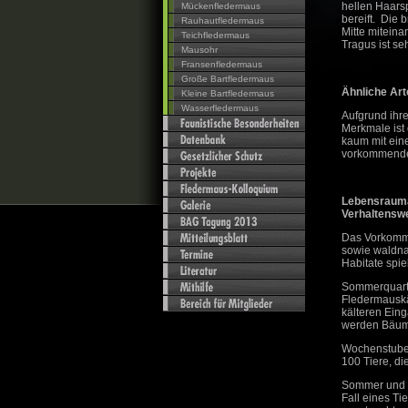
hellen Haarsp
Mückenfledermaus
bereift. Die 
Rauhautfledermaus
Mitte mitein
Teichfledermaus
Tragus ist seh
Mausohr
Fransenfledermaus
Große Bartfledermaus
Ähnliche Art
Kleine Bartfledermaus
Wasserfledermaus
Aufgrund ihre
Merkmale ist
kaum mit ein
vorkommenden
Lebensraum
Verhaltensw
Das Vorkomme
sowie waldn
Habitate spie
Sommerquarti
Fledermauskäs
kälteren Ein
werden Bäume
Wochenstuben
100 Tiere, d
Sommer und W
Fall eines Ti