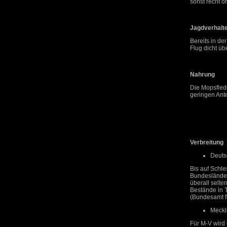
sonst recht or
Jagdverhalt
Bereits in d
Flug dicht ü
Nahrung
Die Mopsflede
geringen Ante
Verbreitung
Deuts
Bis auf Schle
Bundeslände
überall selte
Bestände in 
(Bundesamt f
Meckl
Für M-V wird 