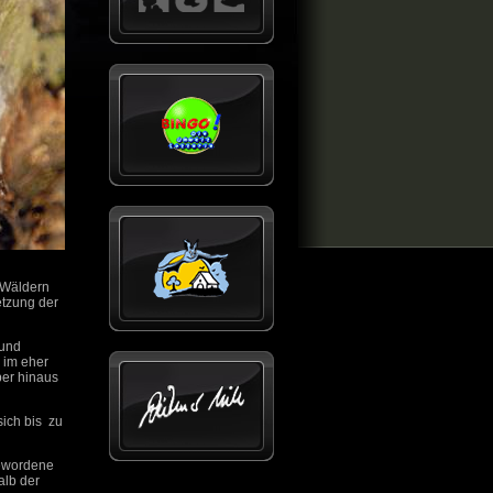
 Wäldern
tzung der
 und
 im eher
ber hinaus
ich bis zu
gewordene
alb der