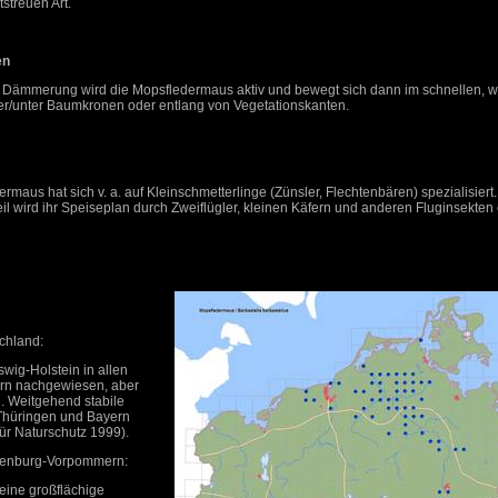
tstreuen Art.
en
er Dämmerung wird die Mopsfledermaus aktiv und bewegt sich dann im schnellen, 
ber/unter Baumkronen oder entlang von Vegetationskanten.
rmaus hat sich v. a. auf Kleinschmetterlinge (Zünsler, Flechtenbären) spezialisiert
il wird ihr Speiseplan durch Zweiflügler, kleinen Käfern und anderen Fluginsekten 
chland:
swig-Holstein in allen
rn nachgewiesen, aber
n. Weitgehend stabile
Thüringen und Bayern
ür Naturschutz 1999).
enburg-Vorpommern:
eine großflächige