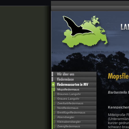
Mopsfledermaus
Barbastella 
Braunes Langohr
Graues Langohr
Zweifarbfledermaus
Kennzeiche
Nordfledermaus
Breitflügelfledermaus
Mittelgroße 
Abendsegler
(Unterarmlän
Kleinabendsegler
kurzer gedr
Zwergfledermaus
schwarz-brau